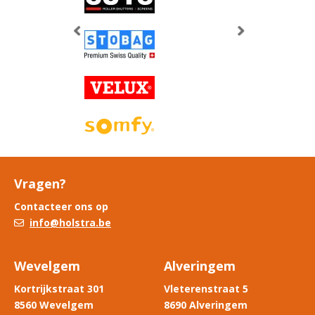
Vorige
Volgende
Vragen?
Contacteer ons op
info@holstra.be
Wevelgem
Alveringem
Kortrijkstraat 301
Vleterenstraat 5
8560 Wevelgem
8690 Alveringem