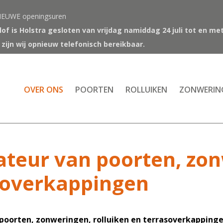
IEUWE openingsuren
rlof is Holstra gesloten van vrijdag namiddag 24 juli tot en m
ijn wij opnieuw telefonisch bereikbaar.
OVER ONS
POORTEN
ROLLUIKEN
ZONWERIN
lateur van poorten, zo
asoverkappingen
an poorten, zonweringen, rolluiken en terrasoverkappi