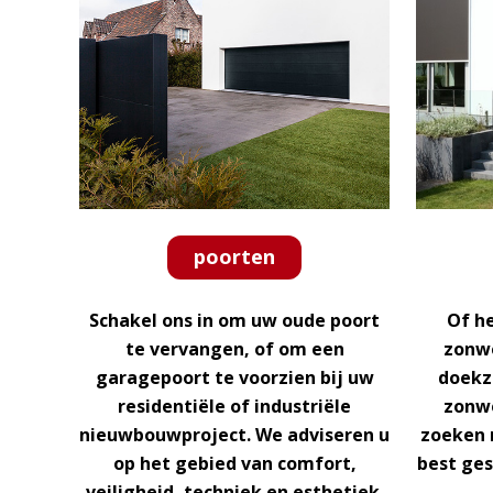
poorten
Schakel ons in om uw oude poort
Of he
te vervangen, of om een
zonwe
garagepoort te voorzien bij uw
doekz
residentiële of industriële
zonwe
nieuwbouwproject. We adviseren u
zoeken 
op het gebied van comfort,
best ges
veiligheid, techniek en esthetiek.