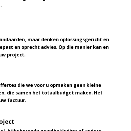
.
standaarden, maar denken oplossingsgericht en
epast en oprecht advies
. Op die manier kan en
uw project.
offertes die we voor u opmaken geen kleine
ten, die samen het totaalbudget maken. Het
uw factuur.
oject
pel, bijbehorende gevelbekleding of andere