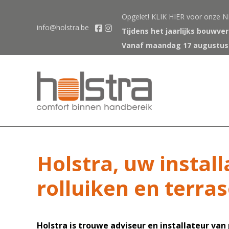
Opgelet!
KLIK HIER
voor onze N
info@holstra.be
Tijdens het jaarlijks bouwve
Vanaf maandag 17 augustus z
Holstra, uw instal
rolluiken en terr
Holstra is trouwe adviseur en installateur v