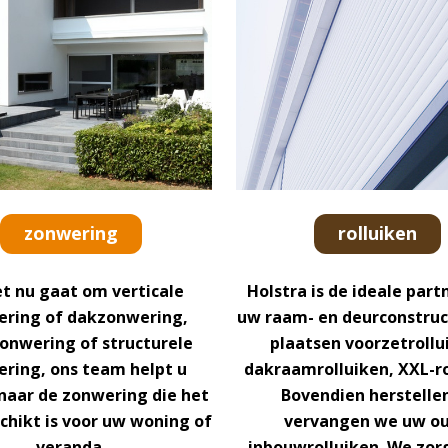
zonwering
rolluiken
t nu gaat om verticale
Holstra is de ideale part
ring of dakzonwering,
uw raam- en deurconstruc
onwering of structurele
plaatsen voorzetrollu
ring, ons team helpt u
dakraamrolluiken, XXL-ro
naar de zonwering die het
Bovendien herstelle
chikt is voor uw woning of
vervangen we uw o
veranda.
inbouwrolluiken. We zor