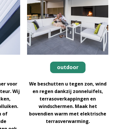
outdoor
ner voor
We beschutten u tegen zon, wind
teur. Wij
en regen dankzij zonneluifels,
iken,
terrasoverkappingen en
lluiken.
windschermen. Maak het
n of
bovendien warm met elektrische
ude
terrasverwarming.
gen ook