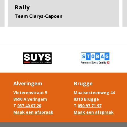
Rally
Team Clarys-Capoen
Alveringem
Brugge
Vleterenstraat 5
Maalsesteenweg 44
8690 Alveringem
8310 Brugge
T
057 40 07 20
T
050 97 71 97
Maak een afspraak
Maak een afspraak