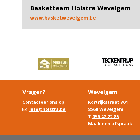
Basketteam Holstra Wevelgem
www.basketwevelgem.be
Vorige
Vragen?
Wevelgem
Contacteer ons op
Kortrijkstraat 301
info@holstra.be
8560 Wevelgem
T
056 42 22 86
Maak een afspraak