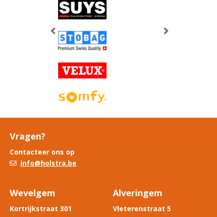
Vorige
Volgende
Vragen?
Contacteer ons op
info@holstra.be
Wevelgem
Alveringem
Kortrijkstraat 301
Vleterenstraat 5